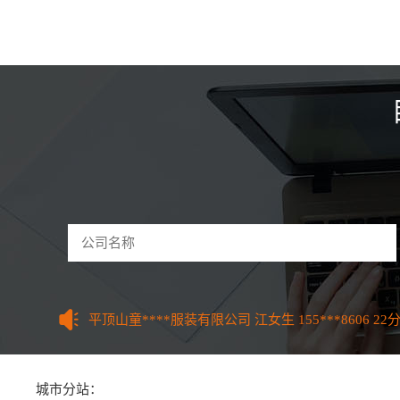
驻马店和****技术有限公司 曹先生
156***7770
59
河南怀****网络科技公司 李先生
135***8995
3分钟
郑州东****设备有限公司 魏先生
175***4423
5分钟
开封鼎****技术有限公司 张先生
158***9661
9分钟
许昌红****管理有限公司 吕女士
185***0111
12分
洛阳餐****科技有限公司 刘先生
133***9621
18分
平顶山童****服装有限公司 江女生
155***8606
22
安阳山****股份有限公司 王先生
173***0231
26分
鹤壁红****管理有限公司 朱先生
185***0111
34分
新乡多****技术有限公司 李先生
130***4688
37分
城市分站：
焦作泰****集团有限公司 曹先生
177***0381
38分