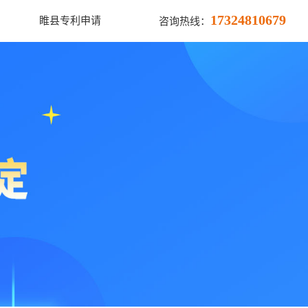
17324810679
睢县专利申请
咨询热线：