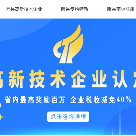
睢县高新技术企业
睢县专精特新
睢县商标注册