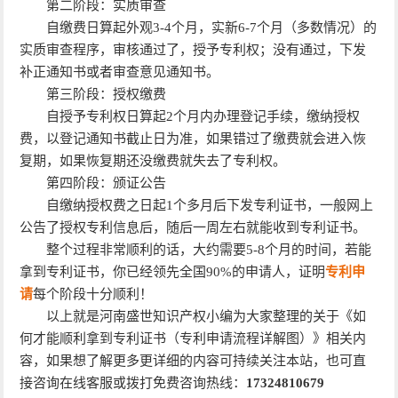
第二阶段：实质审查
自缴费日算起外观3-4个月，实新6-7个月（多数情况）的
实质审查程序，审核通过了，授予专利权；没有通过，下发
补正通知书或者审查意见通知书。
第三阶段：授权缴费
自授予专利权日算起2个月内办理登记手续，缴纳授权
费，以登记通知书截止日为准，如果错过了缴费就会进入恢
复期，如果恢复期还没缴费就失去了专利权。
第四阶段：颁证公告
自缴纳授权费之日起1个多月后下发专利证书，一般网上
公告了授权专利信息后，随后一周左右就能收到专利证书。
整个过程非常顺利的话，大约需要5-8个月的时间，若能
拿到专利证书，你已经领先全国90%的申请人，证明
专利申
请
每个阶段十分顺利！
以上就是河南盛世知识产权小编为大家整理的关于《如
何才能顺利拿到专利证书（专利申请流程详解图）》相关内
容，如果想了解更多更详细的内容可持续关注本站，也可直
接咨询在线客服或拨打免费咨询热线：
17324810679