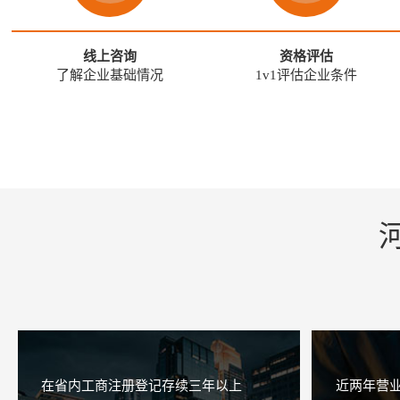
南阳科****股份有限公司 冯先生
159***3602
53分
信阳爱****教育有限公司 魏先生
132***5333
56分
周口万****股份有限公司 张先生
136***3096
58分
线上咨询
资格评估
驻马店和****技术有限公司 曹先生
156***7770
59
了解企业基础情况
1v1评估企业条件
河南怀****网络科技公司 李先生
135***8995
3分钟
在省内工商注册登记存续三年以上
近两年营业