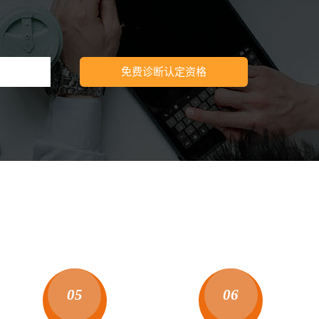
免费诊断认定资格
05
06