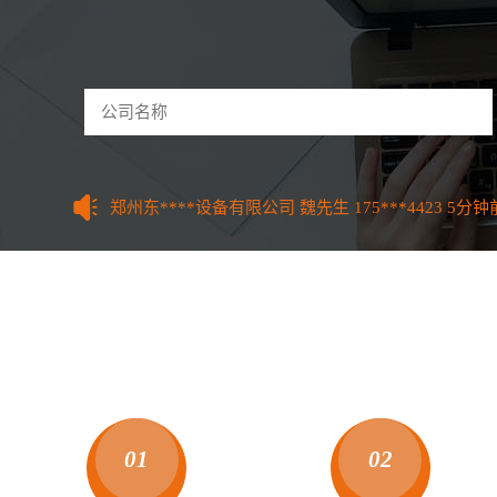
驻马店和****技术有限公司 曹先生
156***7770
59
河南怀****网络科技公司 李先生
135***8995
3分钟
郑州东****设备有限公司 魏先生
175***4423
5分钟
开封鼎****技术有限公司 张先生
158***9661
9分钟
许昌红****管理有限公司 吕女士
185***0111
12分
洛阳餐****科技有限公司 刘先生
133***9621
18分
平顶山童****服装有限公司 江女生
155***8606
22
安阳山****股份有限公司 王先生
173***0231
26分
鹤壁红****管理有限公司 朱先生
185***0111
34分
新乡多****技术有限公司 李先生
130***4688
37分
焦作泰****集团有限公司 曹先生
177***0381
38分
济源智****制造有限公司 马先生
150***4616
41分
濮阳汇****管理有限公司 蒋女生
130***6931
44分
漯河创****机械有限公司 苏先生
135***9244
49分
01
02
三门峡美****医疗有限公司 刘女生
187***3769
51