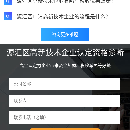
源汇区高新技术企业有哪些税收优惠政策？
Q
源汇区申请高新技术企业的流程是什么？
Q
咨询更多难题
源汇区高新技术企业认定资格诊断
高企认定为企业带来资金奖励、税收减免等好处
驻马店和****技术有限公司 曹先生
59分钟前申请
诊断
河南怀****网络科技公司 李先生
3分钟前申请
诊断
郑州东****设备有限公司 魏先生
5分钟前申请
诊断
开封鼎****技术有限公司 张先生
9分钟前申请
诊断
许昌红****管理有限公司 吕女士
12分钟前申请
诊断
洛阳餐****科技有限公司 刘先生
18分钟前申请
诊断
平顶山童****服装有限公司 江女生
22分钟前申请
诊断
安阳山****股份有限公司 王先生
26分钟前申请
诊断
鹤壁红****管理有限公司 朱先生
34分钟前申请
诊断
新乡多****技术有限公司 李先生
37分钟前申请
诊断