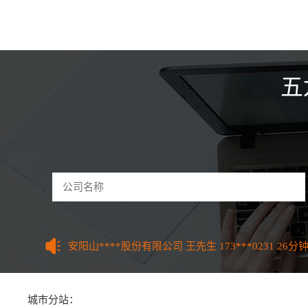
五
驻马店和****技术有限公司 曹先生
156***7770
59
河南怀****网络科技公司 李先生
135***8995
3分钟
郑州东****设备有限公司 魏先生
175***4423
5分钟
开封鼎****技术有限公司 张先生
158***9661
9分钟
许昌红****管理有限公司 吕女士
185***0111
12分
洛阳餐****科技有限公司 刘先生
133***9621
18分
平顶山童****服装有限公司 江女生
155***8606
22
安阳山****股份有限公司 王先生
173***0231
26分
鹤壁红****管理有限公司 朱先生
185***0111
34分
新乡多****技术有限公司 李先生
130***4688
37分
焦作泰****集团有限公司 曹先生
177***0381
38分
济源智****制造有限公司 马先生
150***4616
41分
城市分站：
濮阳汇****管理有限公司 蒋女生
130***6931
44分