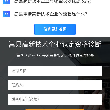
嵩县高新技术企业有哪些税收优惠政策？
Q
嵩县申请高新技术企业的流程是什么？
Q
咨询更多难题
嵩县高新技术企业认定资格诊断
高企认定为企业带来资金奖励、税收减免等好处
驻马店和****技术有限公司 曹先生
59分钟前申请
诊断
河南怀****网络科技公司 李先生
3分钟前申请
诊断
郑州东****设备有限公司 魏先生
5分钟前申请
诊断
开封鼎****技术有限公司 张先生
9分钟前申请
诊断
许昌红****管理有限公司 吕女士
12分钟前申请
诊断
洛阳餐****科技有限公司 刘先生
18分钟前申请
诊断
平顶山童****服装有限公司 江女生
22分钟前申请
诊断
安阳山****股份有限公司 王先生
26分钟前申请
诊断