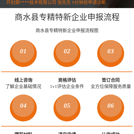
开封鼎****技术有限公司 张先生
9分钟前申请
诊断
许昌红****管理有限公司 吕女士
12分钟前申请
诊断
商水县专精特新企业申报流程
洛阳餐****科技有限公司 刘先生
18分钟前申请
诊断
平顶山童****服装有限公司 江女生
22分钟前申请
诊断
安阳山****股份有限公司 王先生
26分钟前申请
诊断
商水县专精特新企业申报流程图
鹤壁红****管理有限公司 朱先生
34分钟前申请
诊断
新乡多****技术有限公司 李先生
37分钟前申请
诊断
焦作泰****集团有限公司 曹先生
38分钟前申请
诊断
01
02
03
济源智****制造有限公司 马先生
41分钟前申请
诊断
濮阳汇****管理有限公司 蒋女生
44分钟前申请
诊断
漯河创****机械有限公司 苏先生
49分钟前申请
诊断
三门峡美****医疗有限公司 刘女生
51分钟前申请
诊断
线上咨询
资格评估
签订合同
南阳科****股份有限公司 冯先生
53分钟前申请
诊断
了解企业基础情况
1v1评估企业条件
全方位保障服务质量
信阳爱****教育有限公司 魏先生
56分钟前申请
诊断
周口万****股份有限公司 张先生
58分钟前申请
诊断
驻马店和****技术有限公司 曹先生
59分钟前申请
诊断
04
05
06
河南怀****网络科技公司 李先生
3分钟前申请
诊断