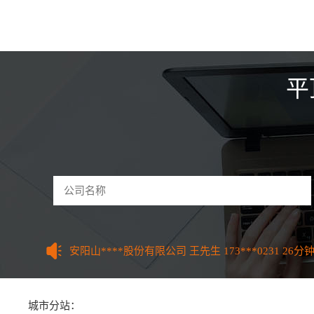
平
驻马店和****技术有限公司 曹先生
156***7770
59
河南怀****网络科技公司 李先生
135***8995
3分钟
郑州东****设备有限公司 魏先生
175***4423
5分钟
开封鼎****技术有限公司 张先生
158***9661
9分钟
许昌红****管理有限公司 吕女士
185***0111
12分
洛阳餐****科技有限公司 刘先生
133***9621
18分
平顶山童****服装有限公司 江女生
155***8606
22
安阳山****股份有限公司 王先生
173***0231
26分
鹤壁红****管理有限公司 朱先生
185***0111
34分
新乡多****技术有限公司 李先生
130***4688
37分
焦作泰****集团有限公司 曹先生
177***0381
38分
济源智****制造有限公司 马先生
150***4616
41分
城市分站：