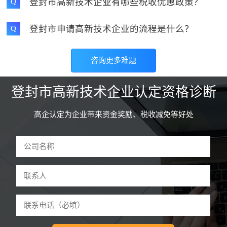
登封市高新技术企业有哪些税收优惠政策？
Q
登封市申请高新技术企业的流程是什么？
Q
咨询更多难题
登封市高新技术企业认定资格诊断
高企认定为企业带来资金奖励、税收减免等好处
驻马店和****技术有限公司 曹先生
59分钟前申请
诊断
河南怀****网络科技公司 李先生
3分钟前申请
诊断
郑州东****设备有限公司 魏先生
5分钟前申请
诊断
开封鼎****技术有限公司 张先生
9分钟前申请
诊断
许昌红****管理有限公司 吕女士
12分钟前申请
诊断
洛阳餐****科技有限公司 刘先生
18分钟前申请
诊断
平顶山童****服装有限公司 江女生
22分钟前申请
诊断
安阳山****股份有限公司 王先生
26分钟前申请
诊断
鹤壁红****管理有限公司 朱先生
34分钟前申请
诊断
新乡多****技术有限公司 李先生
37分钟前申请
诊断