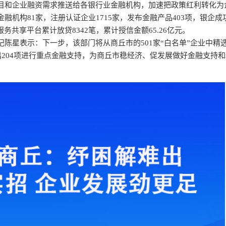
目和企业融资需求推送给各银行业金融机构，加速把政策红利转化为
机构81家，注册认证企业1715家，发布金融产品403项，银企成功
服务共享平台累计放贷8342笔，累计授信金额65.26亿元。
陈星表示：下一步，该部门将从商丘市的501家“白名单”企业中精选
出204项进行重点金融支持，为商丘市稳经济、促发展做好金融支持