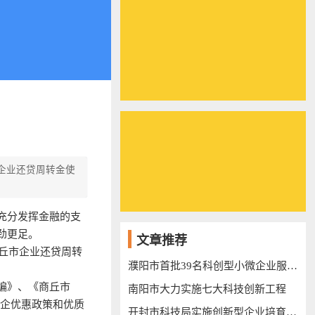
企业还贷周转金使
充分发挥金融的支
劲更足。
文章推荐
丘市企业还贷周转
濮阳市首批39名科创型小微企业服务专员上岗
编》、《商丘市
南阳市大力实施七大科技创新工程
援企优惠政策和优质
开封市科技局实施创新型企业培育三年行动计划