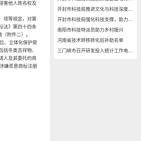
侵害他人姓名权及
开封市科技局推进文化与科技深度融合
）项等规定，对第
开封市科技局强化科技支撑，助力“万人助万企”
《商标法》第四十四条
南阳市科技特派员助力乡村振兴
无效（附件二）。
河南省技术转移转化后补助名单
方位、立体化保护是
包括冬奥吉祥物、
三门峡市召开研发投入统计工作电视电话会议
请人及其委托的商
对涉嫌恶意商标注册