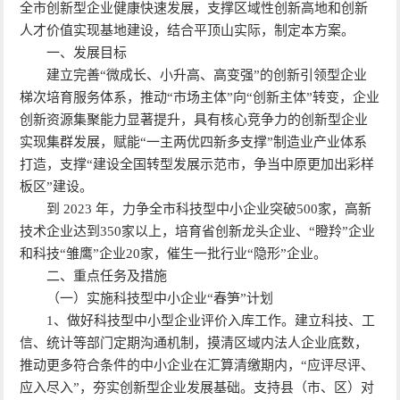
全市创新型企业健康快速发展，支撑区域性创新高地和创新
人才价值实现基地建设，结合平顶山实际，制定本方案。
一、发展目标
建立完善“微成长、小升高、高变强”的创新引领型企业
梯次培育服务体系，推动“市场主体”向“创新主体”转变，企业
创新资源集聚能力显著提升，具有核心竞争力的创新型企业
实现集群发展，赋能“一主两优四新多支撑”制造业产业体系
打造，支撑“建设全国转型发展示范市，争当中原更加出彩样
板区”建设。
到 2023 年，力争全市科技型中小企业突破500家，高新
技术企业达到350家以上，培育省创新龙头企业、“瞪羚”企业
和科技“雏鹰”企业20家，催生一批行业“隐形”企业。
二、重点任务及措施
（一）实施科技型中小企业“春笋”计划
1、做好科技型中小型企业评价入库工作。建立科技、工
信、统计等部门定期沟通机制，摸清区域内法人企业底数，
推动更多符合条件的中小企业在汇算清缴期内，“应评尽评、
应入尽入”，夯实创新型企业发展基础。支持县（市、区）对